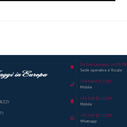
Via San Cassiano, 26/28 38
Sede operativa e fiscale
+39 0464 551592
Mobile
+39 349 8121209
MEZZI
Mobile
TI
+39 349 8121209
Whatsapp