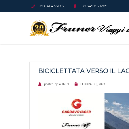
+39 0464 551592
+39 349 8121209
BICICLETTATA VERSO IL L
posted by:
ADMIN
FEBBRAIO 9, 2021