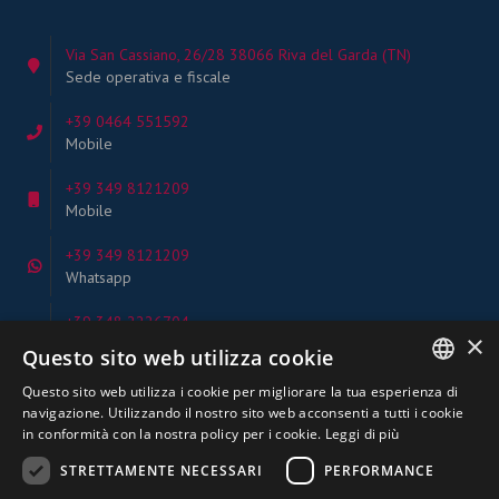
Via San Cassiano, 26/28 38066 Riva del Garda (TN)
Sede operativa e fiscale
+39 0464 551592
Mobile
+39 349 8121209
Mobile
+39 349 8121209
Whatsapp
+39 348 2226704
×
Whatsapp
Questo sito web utilizza cookie
info@frunerviaggi.com
Questo sito web utilizza i cookie per migliorare la tua esperienza di
ITALIAN
Email
navigazione. Utilizzando il nostro sito web acconsenti a tutti i cookie
in conformità con la nostra policy per i cookie.
Leggi di più
GERMAN
STRETTAMENTE NECESSARI
PERFORMANCE
ENGLISH
FRUNER Viaggi in Europa s.a.s. Fr. Ballino, 1538075 Fiavè - TN (sede