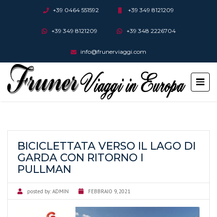
+39 0464 551592
+39 349 8121209
+39 349 8121209
+39 348 2226704
info@frunerviaggi.com
BICICLETTATA VERSO IL LAGO DI
GARDA CON RITORNO I
PULLMAN
posted by:
ADMIN
FEBBRAIO 9, 2021