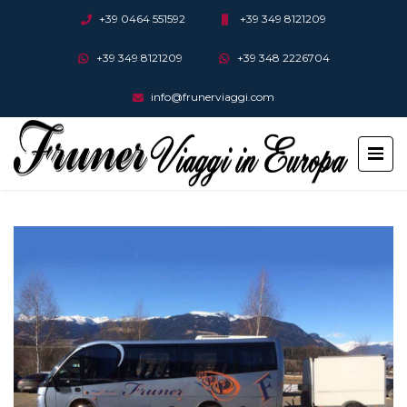
+39 0464 551592
+39 349 8121209
+39 349 8121209
+39 348 2226704
info@frunerviaggi.com